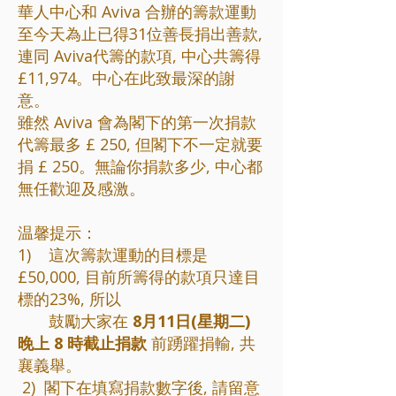
華人中心和 Aviva 合辦的籌款運動
至今天為止已得31位善長捐出善款,
連同 Aviva代籌的款項, 中心共籌得
£11,974。中心在此致最深的謝
意。
雖然 Aviva 會為閣下的第一次捐款
代籌最多 £ 250, 但閣下不一定就要
捐 £ 250。無論你捐款多少, 中心都
無任歡迎及感激。
温馨提示：
1) 這次籌款運動的目標是
£50,000, 目前所籌得的款項只達目
標的23%, 所以
鼓勵大家在
8月11日(星期二)
晚上 8 時截止捐款
前踴躍捐輸, 共
襄義舉。
2) 閣下在填寫捐款數字後, 請留意