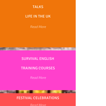
TALKS
LIFE IN THE UK
Read More
SURVIVAL ENGLISH
TRAINING COURSES
Read More
FESTIVAL CELEBRATIONS
Read More