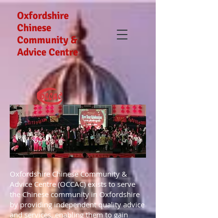
Oxfordshire
Chinese
Community &
Advice Centre
Oxfordshire Chinese Community &
Advice Centre (OCCAC) exists to serve
the Chinese community in Oxfordshire
by providing independent quality advice
and services, enabling them to gain