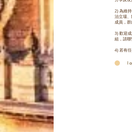
2) 為
治立場、
成員，群
3) 歡
組，請聯
4) 若
I 