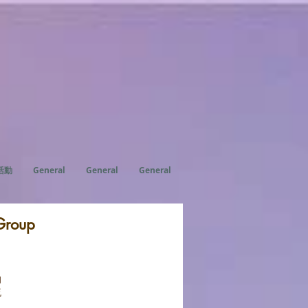
活動
General
General
General
Group
的
流