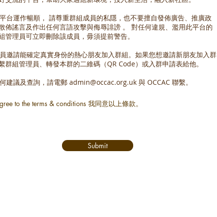
維持平台運作暢順， 請尊重群組成員的私隱，也不要擅自發佈廣告、推廣政
散佈謠言及作出任何言語攻擊與侮辱誹謗 。 對任何違規、濫用此平台的
組管理員可立即刪除該成員，毋須提前警告。
迎成員邀請能確定真實身份的熱心朋友加入群組。如果您想邀請新朋友加入群
繫群組管理員、轉發本群的二維碼（QR Code）或入群申請表給他。
有任何建議及查詢，請電郵
admin@occac.org.uk
與 OCCAC 聯繫。
agree to the terms & conditions 我同意以上條款。
Submit