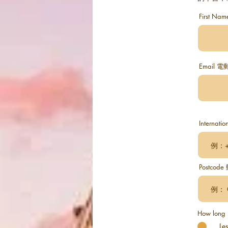
First Na
Email 電
Internati
Postco
How long
Le